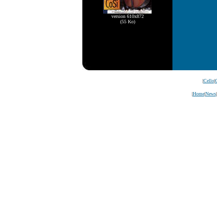
version 610x872
(55 Ko)
|
Cello
|
C
|
Home
|
News
|