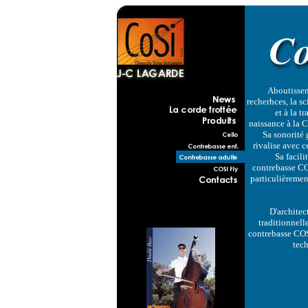
Aboutissem
recherhces, la sci
et à la t
naissance à la 
Sa sonorité 
rivalise avec c
Sa facili
contrebasse CO
particulièremen
D'architec
traditionnelle
contrebasse COSI
tech