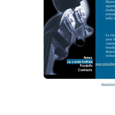
Heure
appar
étudi
entend
taille 
Le vio
pour l
cepend
étend
demois
violon
page précéde
|
Home
|
Strin