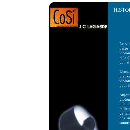
HISTO
Le vio
basse
violon
ré la 
do natu
L'ense
vrai c
violon
pour l
Aujour
violon
que le
taille
de tai
des in
sonori